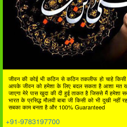
जीवन की कोई भी कठिन से कठिन तकलीफ हो चाहे किसी भ
आपके जीवन को हमेशा के लिए बदल सकता है आशा मत खोना
जाएगा मेरे पास खुदा की दी हुई ताकत है जिससे मैं हमेशा
भारत के प्रसिद्ध मौलवी बाबा जी किसी को भी दुखी नहीं रह
सबका काम बनता है और 100% Guaranteed
+91-9783197700