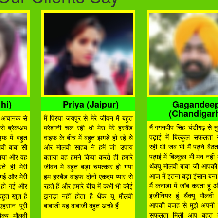
hi)
Priya (Jaipur)
Gagandee
(Chandigar
यार अचानक से
मैं प्रिया जयपुर से मेरे जीवन में बहुत
मैं गगनदीप सिंह चंडीगढ़ से 
 से ब्रेकअप
परेशानी चल रही थी मेरा मेरे हस्बैंड
पढ़ाई में बिल्कुल सफलता 
इफ में बहुत
वाइफ के बीच में बहुत झगड़े हो रहे थे
रही थी जब भी मैं पढ़ने बैठत
लवी बाबा सी
और मौलवी साहब ने हमें जो उपाय
पढ़ाई में बिल्कुल भी मन नही
बताया और वह
बताया वह हमने किया करते ही हमारे
थैंक्यू मौलवी बाबा जी आपक
ते ही मेरी
जीवन में बहुत बड़ा चमत्कार हो गया
आज मैं इतना बड़ा इंसान ब
 गई और मेरी
हम हस्बैंड वाइफ दोनों एकदम प्यार से
मैं कनाडा में जॉब करता हूं 
भी हो गई और
रहते हैं और हमारे बीच में कभी भी कोई
इंजीनियर हूं थैंक्यू मौलवी
बहुत खुश है
झगड़ा नहीं होता है थैंक यू मौलवी
आपकी वजह से मुझे अपनी जि
एहसान पूरी
बाबाजी यह बाबाजी बहुत अच्छे हैं
सफलता मिली आप बहुत ह
ंक्यू मौलवी