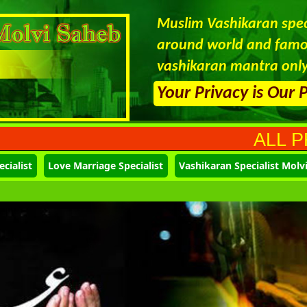
Muslim Vashikaran speci
around world and famou
vashikaran mantra only
Your Privacy is Our 
ALL PROBLEMS 
cialist
Love Marriage Specialist
Vashikaran Specialist Molv