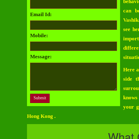
behavi
can b
Email Id:
Vashik
see he
Mobile:
import
differe
Message:
situati
Here a
side t
surrou
knows 
your g
Hong Kong
.
What 