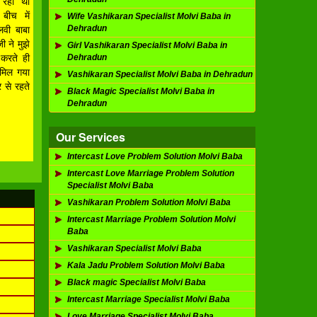
र रहा था
बीच में
Wife Vashikaran Specialist Molvi Baba in
Dehradun
लवी बाबा
 ने मुझे
Girl Vashikaran Specialist Molvi Baba in
Dehradun
करते ही
ए मिल गया
Vashikaran Specialist Molvi Baba in Dehradun
 से रहते
Black Magic Specialist Molvi Baba in
Dehradun
Our Services
Intercast Love Problem Solution Molvi Baba
Intercast Love Marriage Problem Solution
Specialist Molvi Baba
Vashikaran Problem Solution Molvi Baba
Intercast Marriage Problem Solution Molvi
Baba
Vashikaran Specialist Molvi Baba
Kala Jadu Problem Solution Molvi Baba
Black magic Specialist Molvi Baba
Intercast Marriage Specialist Molvi Baba
Love Marriage Specialist Molvi Baba