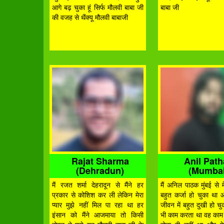
आगे बढ़ चुका हूं सिर्फ मौलवी बाबा जी
बाबा जी
की वजह से थैंक्यू मौलवी बाबाजी
Rajat Sharma
Anil Pat
(Dehradun)
(Mumbai
मैं रजत शर्मा देहरादून से मैंने हर
मैं अनिल पाठक मुंबई से मे
प्रकार से कोशिश कर ली लेकिन मेरा
बहुत कर्जा हो चुका था 
प्यार मुझे नहीं मिल पा रहा था हर
जीवन में बहुत दुखी हो चुक
इंसान को मैंने आजमाया तो किसी
भी काम करता था वह का