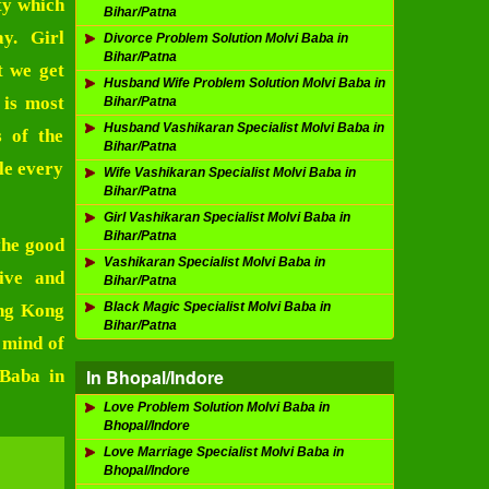
ty which
Bihar/Patna
ay.
Girl
Divorce Problem Solution Molvi Baba in
Bihar/Patna
t we get
Husband Wife Problem Solution Molvi Baba in
 is most
Bihar/Patna
Husband Vashikaran Specialist Molvi Baba in
s of the
Bihar/Patna
dle every
Wife Vashikaran Specialist Molvi Baba in
Bihar/Patna
Girl Vashikaran Specialist Molvi Baba in
Bihar/Patna
the good
Vashikaran Specialist Molvi Baba in
ive and
Bihar/Patna
Black Magic Specialist Molvi Baba in
ong Kong
Bihar/Patna
 mind of
In Bhopal/Indore
 Baba in
Love Problem Solution Molvi Baba in
Bhopal/Indore
Love Marriage Specialist Molvi Baba in
Bhopal/Indore