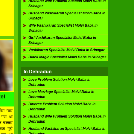
Husband Wife Problem Solution Molvi Baba in
Srinagar
Husband Vashikaran Specialist Molvi Baba in
Srinagar
Wife Vashikaran Specialist Molvi Baba in
Srinagar
Girl Vashikaran Specialist Molvi Baba in
Srinagar
Vashikaran Specialist Molvi Baba in Srinagar
Black Magic Specialist Molvi Baba in Srinagar
In Dehradun
Love Problem Solution Molvi Baba in
Dehradun
Love Marriage Specialist Molvi Baba in
el
Dehradun
Divorce Problem Solution Molvi Baba in
Dehradun
ेरा प्यार
Husband Wife Problem Solution Molvi Baba in
 गया था
Dehradun
े चक्कर
़का मुझे
Husband Vashikaran Specialist Molvi Baba in
Dehradun