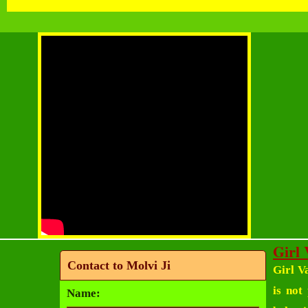
Girl 
Contact to Molvi Ji
Girl V
is not
Name: