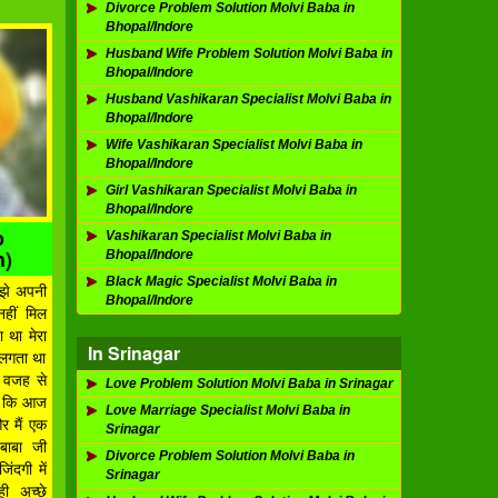
Divorce Problem Solution Molvi Baba in
Bhopal/Indore
Husband Wife Problem Solution Molvi Baba in
Bhopal/Indore
Husband Vashikaran Specialist Molvi Baba in
Bhopal/Indore
Wife Vashikaran Specialist Molvi Baba in
Bhopal/Indore
Girl Vashikaran Specialist Molvi Baba in
Bhopal/Indore
p
Vashikaran Specialist Molvi Baba in
h)
Bhopal/Indore
Black Magic Specialist Molvi Baba in
मुझे अपनी
Bhopal/Indore
नहीं मिल
ा था मेरा
In Srinagar
ं लगता था
ी वजह से
Love Problem Solution Molvi Baba in Srinagar
ना कि आज
Love Marriage Specialist Molvi Baba in
और मैं एक
Srinagar
 बाबा जी
Divorce Problem Solution Molvi Baba in
ंदगी में
Srinagar
ी अच्छे