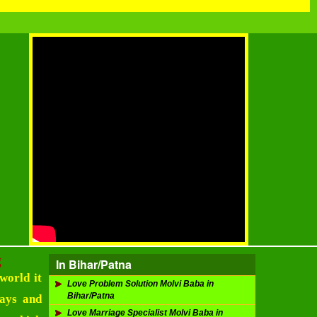
g
In Bihar/Patna
 world it
Love Problem Solution Molvi Baba in
Bihar/Patna
ways and
Love Marriage Specialist Molvi Baba in