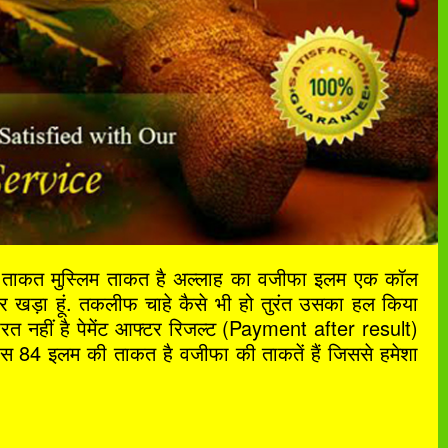
ी ताकत मुस्लिम ताकत है अल्लाह का वजीफा इलम एक कॉल
खड़ा हूं. तकलीफ चाहे कैसे भी हो तुरंत उसका हल किया
ूरत नहीं है पेमेंट आफ्टर रिजल्ट (Payment after result)
े पास 84 इलम की ताकत है वजीफा की ताकतें हैं जिससे हमेशा