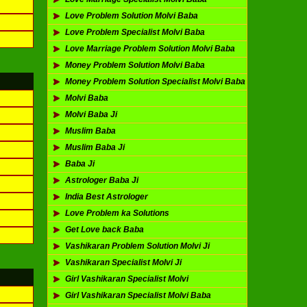
Love Problem Solution Molvi Baba
Love Problem Specialist Molvi Baba
Love Marriage Problem Solution Molvi Baba
Money Problem Solution Molvi Baba
Money Problem Solution Specialist Molvi Baba
Molvi Baba
Molvi Baba Ji
Muslim Baba
Muslim Baba Ji
Baba Ji
Astrologer Baba Ji
India Best Astrologer
Love Problem ka Solutions
Get Love back Baba
Vashikaran Problem Solution Molvi Ji
Vashikaran Specialist Molvi Ji
Girl Vashikaran Specialist Molvi
Girl Vashikaran Specialist Molvi Baba