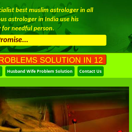
alist best muslim astrologer in all
s astrologer in India use his
 for needful person.
Promise...
SOLUTION IN 12 HOURS CALL AT 
i
Husband Wife Problem Solution
Contact Us