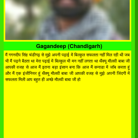
Gagandeep (Chandigarh)
मैं गगनदीप सिंह चंडीगढ़ से मुझे अपनी पढ़ाई में बिल्कुल सफलता नहीं मिल रही थी जब
भी मैं पढ़ने बैठता था मेरा पढ़ाई में बिल्कुल भी मन नहीं लगता था थैंक्यू मौलवी बाबा जी
आपकी वजह से आज मैं इतना बड़ा इंसान बना कि आज मैं कनाडा में जॉब करता हूं
और मैं एक इंजीनियर हूं थैंक्यू मौलवी बाबा जी आपकी वजह से मुझे अपनी जिंदगी में
सफलता मिली आप बहुत ही अच्छे मौलवी बाबा जी हो