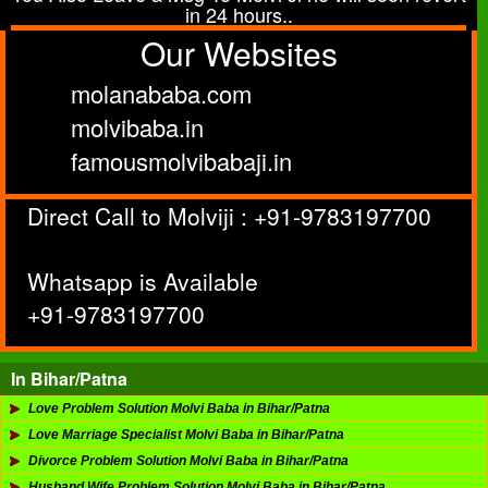
in 24 hours..
Our Websites
molanababa.com
molvibaba.in
famousmolvibabaji.in
Direct Call to Molviji : +91-9783197700
Whatsapp is Available
+91-9783197700
In Bihar/Patna
Love Problem Solution Molvi Baba in Bihar/Patna
Love Marriage Specialist Molvi Baba in Bihar/Patna
Divorce Problem Solution Molvi Baba in Bihar/Patna
Husband Wife Problem Solution Molvi Baba in Bihar/Patna