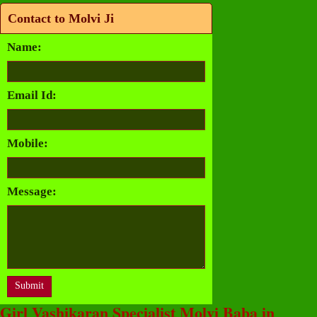
Contact to Molvi Ji
Name:
Email Id:
Mobile:
Message:
Girl Vashikaran Specialist Molvi Baba in