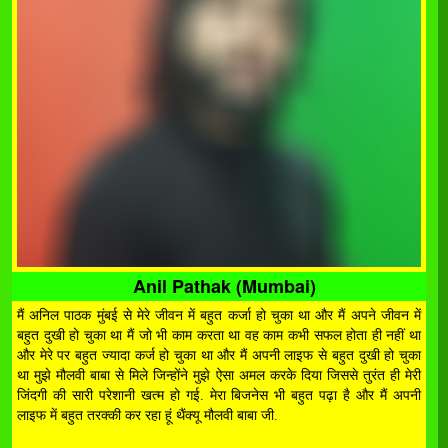
Anil Pathak (Mumbai)
मैं अनिल पाठक मुंबई से मेरे जीवन में बहुत कर्जा हो चुका था और मैं अपने जीवन में
बहुत दुखी हो चुका था मैं जो भी काम करता था वह काम कभी सफल होता ही नहीं था
और मेरे पर बहुत ज्यादा कर्ज हो चुका था और मैं अपनी लाइफ से बहुत दुखी हो चुका
था मुझे मौलवी बाबा से मिले जिन्होंने मुझे ऐसा अमल करके दिया जिससे तुरंत ही मेरी
जिंदगी की सारी परेशानी खत्म हो गई. मेरा बिजनेस भी बहुत पढ़ा है और मैं अपनी
लाइफ में बहुत तरक्की कर रहा हूं थैंक्यू मौलवी बाबा जी.