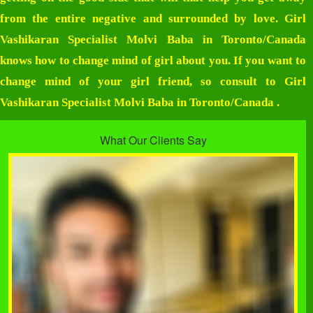
from the entire negative and surrounded by love.
Girl
Vashikaran Specialist Molvi Baba in Toronto/Canada
knows how to change mind of girl about you. If you want to
change mind of your girl friend, so consult to
Girl
Vashikaran Specialist Molvi Baba in Toronto/Canada
.
What Our Clients Say