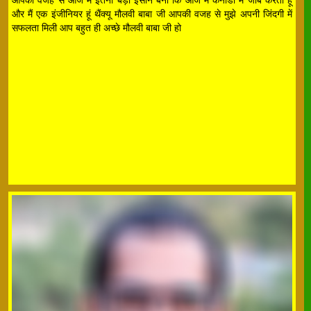
आपकी वजह से आज मैं इतना बड़ा इंसान बना कि आज मैं कनाडा में जॉब करता हूं
और मैं एक इंजीनियर हूं थैंक्यू मौलवी बाबा जी आपकी वजह से मुझे अपनी जिंदगी में
सफलता मिली आप बहुत ही अच्छे मौलवी बाबा जी हो