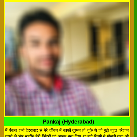
Pankaj (Hyderabad)
मैं पंकज शर्मा हैदराबाद से मेरे जीवन में काफी दुश्मन हो चुके थे जो मुझे बहुत परेशान
करते थे और उन्होंने मेरी जिंदगी को जानम बना दिया था मुझे किसी ने मौलवी बाबा जी