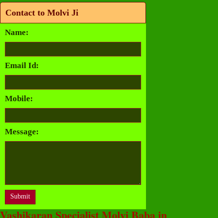
Contact to Molvi Ji
Name:
Email Id:
Mobile:
Message:
Vashikaran Specialist Molvi Baba in